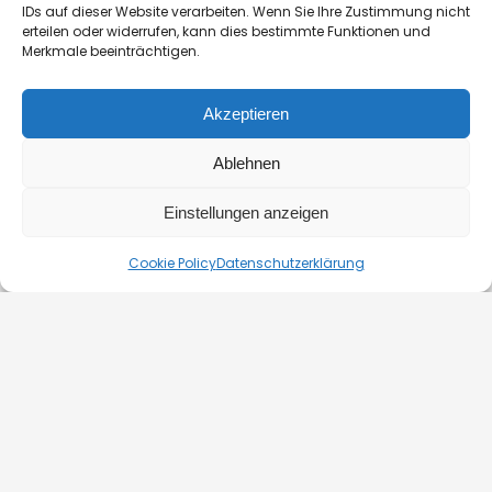
Private Bootsmiete
IDs auf dieser Website verarbeiten. Wenn Sie Ihre Zustimmung nicht
erteilen oder widerrufen, kann dies bestimmte Funktionen und
Merkmale beeinträchtigen.
GENERAL CONTRACT TERMS EFFECTIVE FROM 11.03.2025
Akzeptieren
BLOG
KONTAKT
Ablehnen
Einstellungen anzeigen
© 2026. Silverline-Cruises kft.
Cookie Policy
Datenschutzerklärung