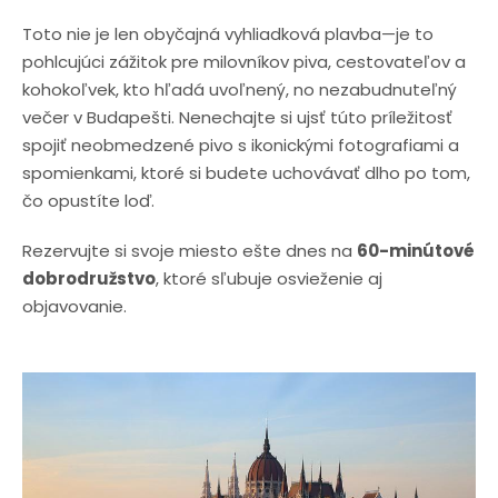
Toto nie je len obyčajná vyhliadková plavba—je to
pohlcujúci zážitok pre milovníkov piva, cestovateľov a
kohokoľvek, kto hľadá uvoľnený, no nezabudnuteľný
večer v Budapešti. Nenechajte si ujsť túto príležitosť
spojiť neobmedzené pivo s ikonickými fotografiami a
spomienkami, ktoré si budete uchovávať dlho po tom,
čo opustíte loď.
Rezervujte si svoje miesto ešte dnes na
6
0-minútové
dobrodružstvo
, ktoré sľubuje osvieženie aj
objavovanie.