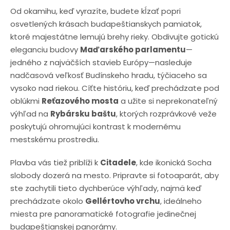
Od okamihu, keď vyrazíte, budete kĺzať popri
osvetlených krásach budapeštianskych pamiatok,
ktoré majestátne lemujú brehy rieky. Obdivujte gotickú
eleganciu budovy
Maďarského parlamentu
—
jedného z najväčších stavieb Európy—nasleduje
nadčasová veľkosť Budínskeho hradu, týčiaceho sa
vysoko nad riekou. Cíťte históriu, keď prechádzate pod
oblúkmi
Reťazového mosta
a užite si neprekonateľný
výhľad na
Rybársku baštu
, ktorých rozprávkové veže
poskytujú ohromujúci kontrast k modernému
mestskému prostrediu.
Plavba vás tiež priblíži k
Citadele
, kde ikonická Socha
slobody dozerá na mesto. Pripravte si fotoaparát, aby
ste zachytili tieto dychberúce výhľady, najmä keď
prechádzate okolo
Gellértovho vrchu
, ideálneho
miesta pre panoramatické fotografie jedinečnej
budapeštianskej panorámy.