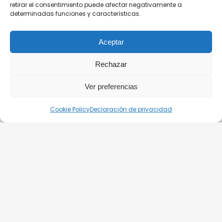
retirar el consentimiento puede afectar negativamente a
determinadas funciones y características.
GENERAL CONTRACT TERMS EFFECTIVE FROM 11.03.2025
Aceptar
BLOG
CONTACTO
Rechazar
Ver preferencias
© 2026. Silverline-Cruises kft.
Cookie Policy
Declaración de privacidad