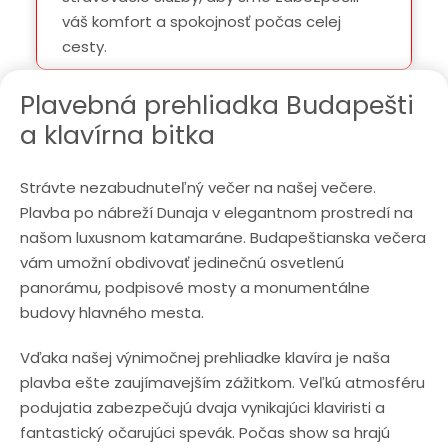
váš komfort a spokojnosť počas celej
cesty.
Plavebná prehliadka Budapešti
a klavírna bitka
Strávte nezabudnuteľný večer na našej večere.
Plavba po nábreží Dunaja v elegantnom prostredí na
našom luxusnom katamaráne. Budapeštianska večera
vám umožní obdivovať jedinečnú osvetlenú
panorámu, podpisové mosty a monumentálne
budovy hlavného mesta.
Vďaka našej výnimočnej prehliadke klavíra je naša
plavba ešte zaujímavejším zážitkom. Veľkú atmosféru
podujatia zabezpečujú dvaja vynikajúci klaviristi a
fantastický očarujúci spevák. Počas show sa hrajú