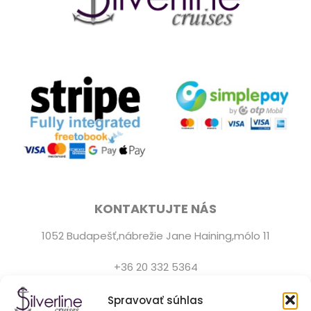
KONTAKTUJTE NÁS
1052 Budapešť,nábrežie Jane Haining,mólo 11
+36 20 332 5364
Zákaznícka podpora je k dispozícii denne od 9:0 do
Spravovať súhlas