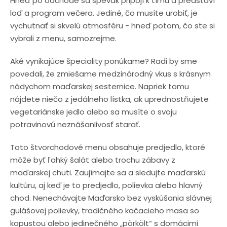
Hneď po odchode sa spevák pripojí k tímu a predstaví
loď a program večera. Jediné, čo musíte urobiť, je
vychutnať si skvelú atmosféru - hneď potom, čo ste si
vybrali z menu, samozrejme.
Aké vynikajúce špeciality ponúkame? Radi by sme
povedali, že zmiešame medzinárodný vkus s krásnym
nádychom maďarskej sesternice. Napriek tomu
nájdete niečo z jedálneho lístka, ak uprednostňujete
vegetariánske jedlo alebo sa musíte o svoju
potravinovú neznášanlivosť starať.
Toto štvorchodové menu obsahuje predjedlo, ktoré
môže byť ľahký šalát alebo trochu zábavy z
maďarskej chuti. Zaujímajte sa a sledujte maďarskú
kultúru, aj keď je to predjedlo, polievka alebo hlavný
chod. Nenechávajte Maďarsko bez vyskúšania slávnej
gulášovej polievky, tradičného kačacieho mäsa so
kapustou alebo jedinečného „pörkölt“ s domácimi