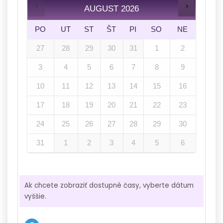
AUGUST
2026
PO
UT
ST
ŠT
PI
SO
NE
27
28
29
30
31
1
2
3
4
5
6
7
8
9
10
11
12
13
14
15
16
17
18
19
20
21
22
23
24
25
26
27
28
29
30
31
1
2
3
4
5
6
Ak chcete zobraziť dostupné časy, vyberte dátum
vyššie.