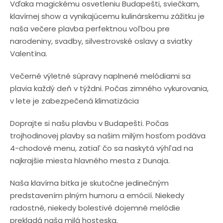
Vďaka magickému osvetleniu Budapešti, sviečkam,
klavírnej show a vynikajúcemu kulinárskemu zážitku je
naša večere plavba perfektnou voľbou pre
narodeniny, svadby, silvestrovské oslavy a sviatky
Valentína.
Večerné výletné súpravy naplnené melódiami sa
plavia každý deň v týždni. Počas zimného vykurovania,
v lete je zabezpečená klimatizácia
Doprajte si našu plavbu v Budapešti. Počas
trojhodinovej plavby sa našim milým hosťom podáva
4
-chodové menu, zatiaľ čo sa naskytá výhľad na
najkrajšie miesta hlavného mesta z Dunaja.
Naša klavírna bitka je skutočne jedinečným
predstavením plným humoru a emócií. Niekedy
radostné, niekedy bolestivé dojemné melódie
prekladá naša milá hosteska.