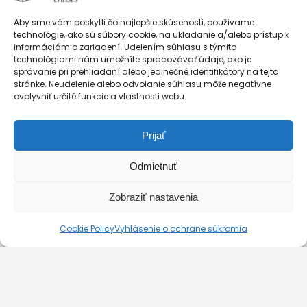
22:00.
Aby sme vám poskytli čo najlepšie skúsenosti, používame
hello@silver-line.hu
technológie, ako sú súbory cookie, na ukladanie a/alebo prístup k
informáciám o zariadení. Udelením súhlasu s týmito
technológiami nám umožníte spracovávať údaje, ako je
Prenájom súkromnej lode
správanie pri prehliadaní alebo jedinečné identifikátory na tejto
stránke. Neudelenie alebo odvolanie súhlasu môže negatívne
ovplyvniť určité funkcie a vlastnosti webu.
GENERAL CONTRACT TERMS EFFECTIVE FROM 11.03.2025
Prijať
BLOG
KONTAKT
Odmietnuť
Zobraziť nastavenia
© 2026. Silverline-Cruises kft.
Cookie Policy
Vyhlásenie o ochrane súkromia