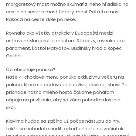
margaretový most možno skúmať z iného hľadiska na
ceste na sever a most Liberty, most Petőfi a most
Rákóczi na ceste dole po rieke.
Rovnako ako všetky atrakcie v Budapešti medzi
ostrovom Margaret a mostom Rákóczy, rovnako ako
parlament, kostol Matyášov, Budínsky hrad a kopec
Gellért.
Čo obsahuje ponuka?
Naše
4
-chodové menu ponúka exkluzívnu večeru na
palube, ktorá sa podáva počas živej klavírnej show. Po
príchode nášho milého hosťa čakáme pohárom
nápoja na privítanie, aby sa zóna pohodlia dostala
skôr.
Klavírna hudba sa začína už počas nástupu do hry,
takže sa nebudete nudiť, aj keď prídete na začiatok.