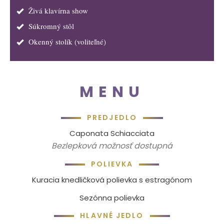
Živá klavírna show
Súkromný stôl
Okenný stolík (voliteľné)
MENU
PREDJEDLO
Caponata Schiacciata
Bezlepková možnosť dostupná
POLIEVKA
Kuracia knedličková polievka s estragónom
Sezónna polievka
HLAVNÉ JEDLO