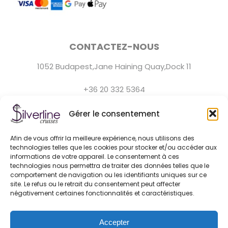
CONTACTEZ-NOUS
1052 Budapest,Jane Haining Quay,Dock 11
+36 20 332 5364
Le service client est disponible tous les jours de 9h00 à
Gérer le consentement
22h00.
Afin de vous offrir la meilleure expérience, nous utilisons des
hello@silver-line.hu
technologies telles que les cookies pour stocker et/ou accéder aux
informations de votre appareil. Le consentement à ces
technologies nous permettra de traiter des données telles que le
Location de bateau privé
comportement de navigation ou les identifiants uniques sur ce
site. Le refus ou le retrait du consentement peut affecter
négativement certaines fonctionnalités et caractéristiques.
GENERAL CONTRACT TERMS EFFECTIVE FROM 11.03.2025
Accepter
BLOG