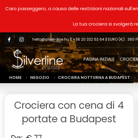
Caro passeggero, a causa delle restrizioni nazionali sull'e
La tua crociera si svolgerà 
hello@silver-line.hu
|| +36 20 332 53 64 || EURO (€) : 360 F
PAGINA INIZIALE
CROCIER
HOME
NEGOZIO
CROCIERA NOTTURNA A BUDAPEST
Crociera con cena di 4
portate a Budapest