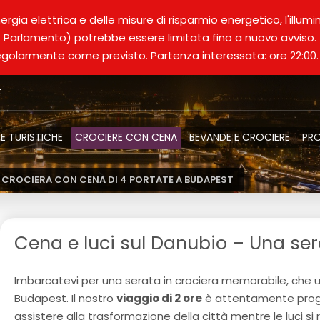
nergia elettrica e delle misure di risparmio energetico, l'illu
Parlamento) potrebbe essere limitata fino a nuovo avviso.
regolarmente come previsto. Partenza interessata: ore 22:00
t
E TURISTICHE
CROCIERE CON CENA
BEVANDE E CROCIERE
PRO
CROCIERA CON CENA DI 4 PORTATE A BUDAPEST
Cena e luci sul Danubio – Una s
Imbarcatevi per una serata in crociera memorabile, che un
Budapest. Il nostro
viaggio di 2 ore
è attentamente progr
assistere alla trasformazione della città mentre le luci si