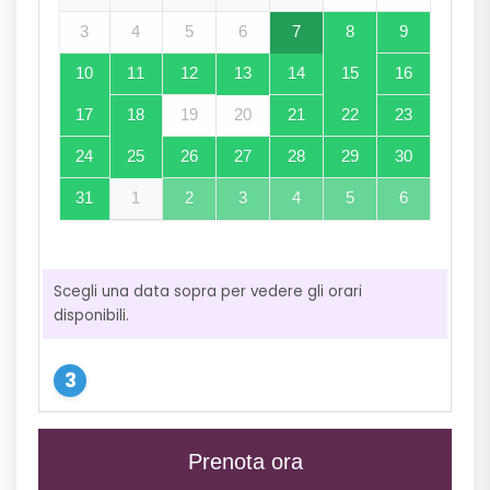
3
4
5
6
7
8
9
10
11
12
13
14
15
16
17
18
19
20
21
22
23
24
25
26
27
28
29
30
31
1
2
3
4
5
6
Scegli una data sopra per vedere gli orari
disponibili.
Prenota ora