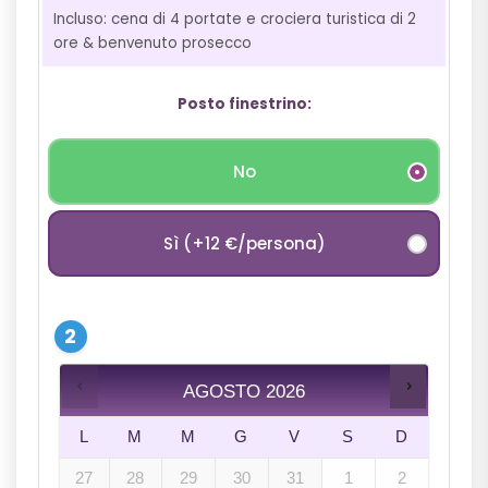
Incluso: cena di 4 portate e crociera turistica di 2
ore & benvenuto prosecco
Posto finestrino:
No
Sì (+12 €/persona)
AGOSTO
2026
L
M
M
G
V
S
D
27
28
29
30
31
1
2