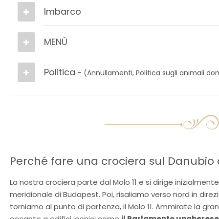
Imbarco
MENÙ
Politica
– (Annullamenti, Politica sugli animali dom
Perché fare una crociera sul Danubio
La nostra crociera parte dal Molo 11 e si dirige inizialmente
meridionale di Budapest. Poi, risaliamo verso nord in dire
torniamo al punto di partenza, il Molo 11. Ammirate la gr
accanto a edifici iconici come
il Parlamento ungherese, 