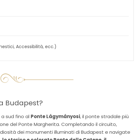
estici, Accessibilità, ecc.)
 a Budapest?
 a sud fino al
Ponte Lágymányosi
, il ponte stradale più
zione del Ponte Margherita. Completando il circuito,
andiosità dei monumenti illuminati di Budapest e navigate
lo storico e colorato Ponte delle Catene, il