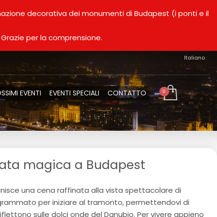
minazione decorativa dei monumenti di Budapest (i ponti e il
. Grazie per la comprensione.
Italiano
SSIMI EVENTI
EVENTI SPECIALI
CONTATTO
erata magica a Budapest
isce una cena raffinata alla vista spettacolare di
ammato per iniziare al tramonto, permettendovi di
 riflettono sulle dolci onde del Danubio. Per vivere appieno