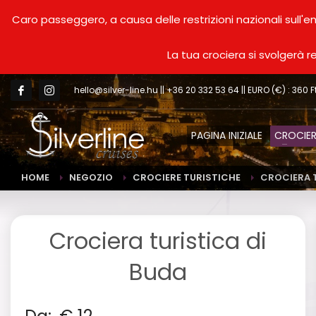
Caro passeggero, a causa delle restrizioni nazionali sull'e
La tua crociera si svolgerà 
hello@silver-line.hu
|| +36 20 332 53 64 || EURO (€) : 360 F
PAGINA INIZIALE
CROCIER
HOME
NEGOZIO
CROCIERE TURISTICHE
CROCIERA T
Crociera turistica di
Buda