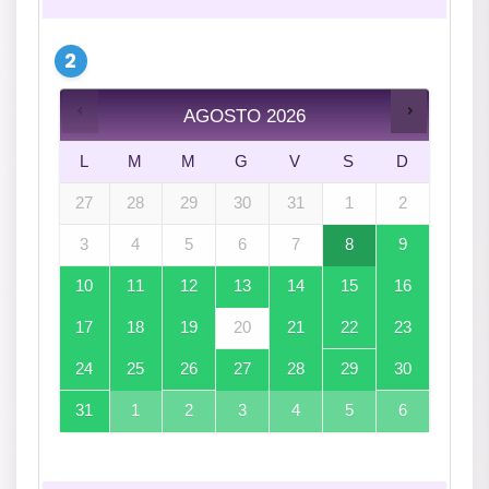
AGOSTO
2026
L
M
M
G
V
S
D
27
28
29
30
31
1
2
3
4
5
6
7
8
9
10
11
12
13
14
15
16
17
18
19
20
21
22
23
24
25
26
27
28
29
30
31
1
2
3
4
5
6