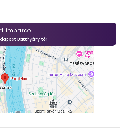
di imbarco
Budapest Batthyány tér