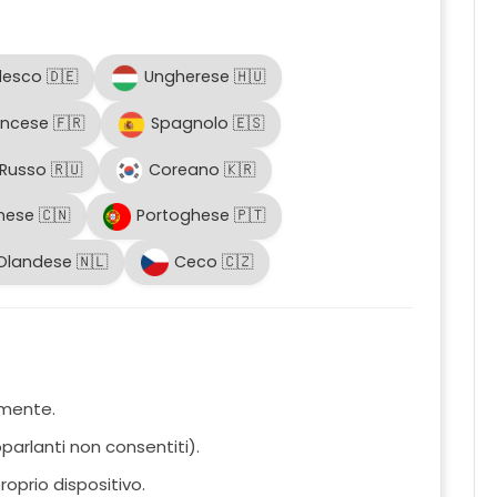
esco 🇩🇪
Ungherese 🇭🇺
ancese 🇫🇷
Spagnolo 🇪🇸
Russo 🇷🇺
Coreano 🇰🇷
nese 🇨🇳
Portoghese 🇵🇹
Olandese 🇳🇱
Ceco 🇨🇿
amente.
toparlanti non consentiti).
oprio dispositivo.