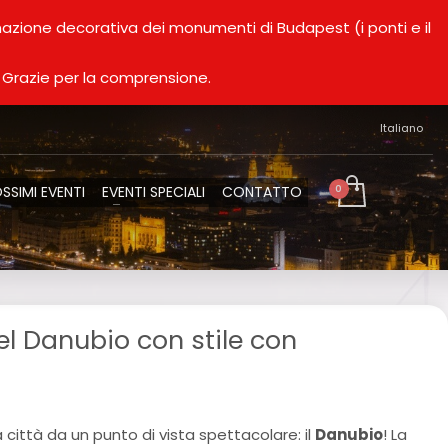
minazione decorativa dei monumenti di Budapest (i ponti e il
. Grazie per la comprensione.
Italiano
SSIMI EVENTI
EVENTI SPECIALI
CONTATTO
el Danubio con stile con
a città da un punto di vista spettacolare: il
Danubio
! La