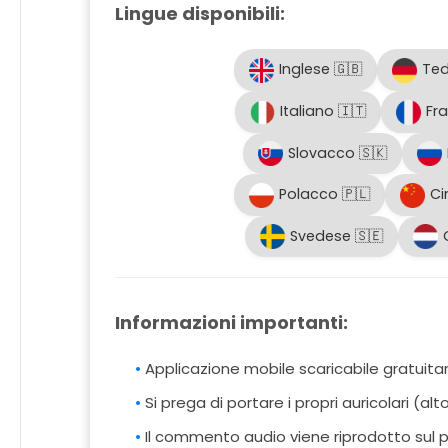
Lingue disponibili:
Inglese 🇬🇧
Ted
Italiano 🇮🇹
Fr
Slovacco 🇸🇰
Polacco 🇵🇱
Ci
Svedese 🇸🇪
Informazioni importanti:
Applicazione mobile scaricabile gratuit
Si prega di portare i propri auricolari (al
Il commento audio viene riprodotto sul pr