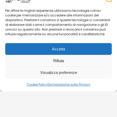
Per offrire le migliori esperienze, utilizziamo tecnologie come i
Crociera con Bottega Prosecco Illimitato
cookie per memorizzare e/o accedere alle informazioni del
dispositivo. Prestare il consenso a queste tecnologie ci consentirà
Da:
€
27
di elaborare dati come il comportamento di navigazione o gli ID
univoci su questo sito. Non prestare o revocare il consenso può
influire negativamente su alcune funzionalità e caratteristiche.
Accetta
Rifiuta
Visualizza preferenze
Cookie Policy
Dichiarazione sulla Privacy
I tuoi dati sono
Prenota in tutta
al sicuro
sicurezza