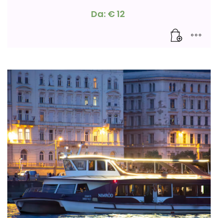
Da:
€
12