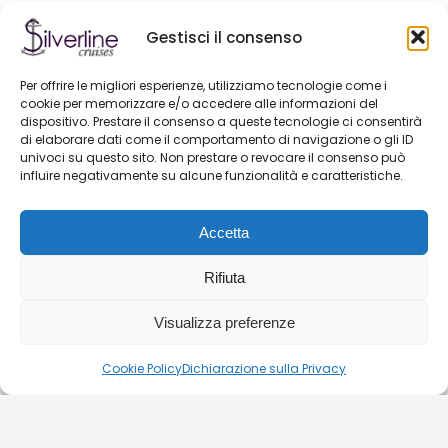
Il servizio clienti è disponibile tutti i giorni dalle 9:0 alle
Gestisci il consenso
22:00.
hello@silver-line.hu
Per offrire le migliori esperienze, utilizziamo tecnologie come i
cookie per memorizzare e/o accedere alle informazioni del
dispositivo. Prestare il consenso a queste tecnologie ci consentirà
Noleggio barca privata
di elaborare dati come il comportamento di navigazione o gli ID
univoci su questo sito. Non prestare o revocare il consenso può
influire negativamente su alcune funzionalità e caratteristiche.
GENERAL CONTRACT TERMS EFFECTIVE FROM 11.03.2025
Accetta
BLOG
CONTATTO
Rifiuta
Visualizza preferenze
© 2026. Silverline-Cruises kft.
Cookie Policy
Dichiarazione sulla Privacy