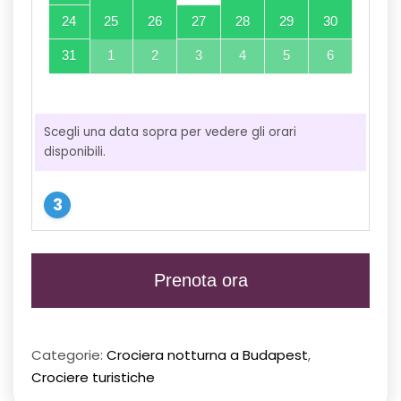
24
25
26
27
28
29
30
31
1
2
3
4
5
6
Scegli una data sopra per vedere gli orari
disponibili.
Prenota ora
Categorie:
Crociera notturna a Budapest
,
Crociere turistiche