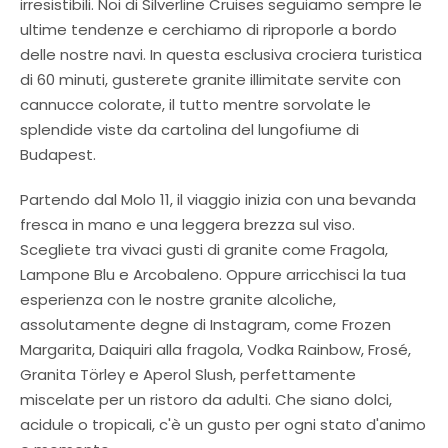
irresistibili. Noi di Silverline Cruises seguiamo sempre le
ultime tendenze e cerchiamo di riproporle a bordo
delle nostre navi. In questa esclusiva crociera turistica
di 60 minuti, gusterete granite illimitate servite con
cannucce colorate, il tutto mentre sorvolate le
splendide viste da cartolina del lungofiume di
Budapest.
Partendo dal Molo 11, il viaggio inizia con una bevanda
fresca in mano e una leggera brezza sul viso.
Scegliete tra vivaci gusti di granite come Fragola,
Lampone Blu e Arcobaleno. Oppure arricchisci la tua
esperienza con le nostre granite alcoliche,
assolutamente degne di Instagram, come Frozen
Margarita, Daiquiri alla fragola, Vodka Rainbow, Frosé,
Granita Törley e Aperol Slush, perfettamente
miscelate per un ristoro da adulti. Che siano dolci,
acidule o tropicali, c'è un gusto per ogni stato d'animo