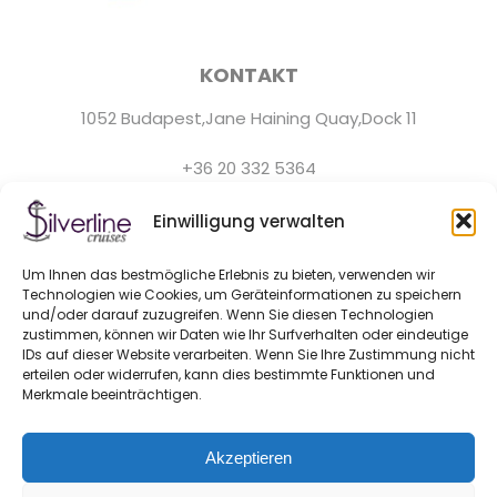
KONTAKT
1052 Budapest,Jane Haining Quay,Dock 11
+36 20 332 5364
Der Kundenservice ist täglich von 9:0 bis 22:0 Uhr
Einwilligung verwalten
erreichbar.
Um Ihnen das bestmögliche Erlebnis zu bieten, verwenden wir
hello@silver-line.hu
Technologien wie Cookies, um Geräteinformationen zu speichern
und/oder darauf zuzugreifen. Wenn Sie diesen Technologien
zustimmen, können wir Daten wie Ihr Surfverhalten oder eindeutige
Private Bootsmiete
IDs auf dieser Website verarbeiten. Wenn Sie Ihre Zustimmung nicht
erteilen oder widerrufen, kann dies bestimmte Funktionen und
Merkmale beeinträchtigen.
GENERAL CONTRACT TERMS EFFECTIVE FROM 11.03.2025
Akzeptieren
BLOG
KONTAKT