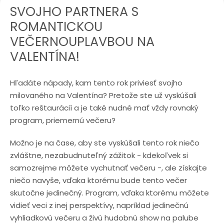
SVOJHO PARTNERA S
ROMANTICKOU
VEČERNOUPLAVBOU NA
VALENTÍNA!
Hľadáte nápady, kam tento rok priviesť svojho
milovaného na Valentína? Pretože ste už vyskúšali
toľko reštaurácií a je také nudné mať vždy rovnaký
program, priemernú večeru?
Možno je na čase, aby ste vyskúšali tento rok niečo
zvláštne, nezabudnuteľný zážitok - kdekoľvek si
samozrejme môžete vychutnať večeru -, ale získajte
niečo navyše, vďaka ktorému bude tento večer
skutočne jedinečný. Program, vďaka ktorému môžete
vidieť veci z inej perspektívy, napríklad jedinečnú
vyhliadkovú večeru a živú hudobnú show na palube