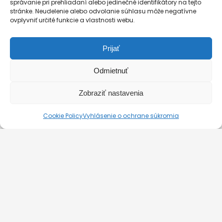
správanie pri prehliadaní alebo jedinečné identifikátory na tejto
stránke. Neudelenie alebo odvolanie súhlasu môže negatívne
ovplyvniť určité funkcie a vlastnosti webu.
GENERAL CONTRACT TERMS EFFECTIVE FROM 11.03.2025
Prijať
BLOG
KONTAKT
Odmietnuť
Zobraziť nastavenia
© 2026. Silverline-Cruises kft.
Cookie Policy
Vyhlásenie o ochrane súkromia