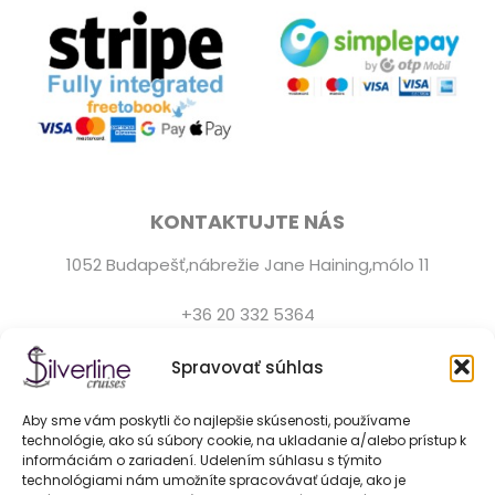
KONTAKTUJTE NÁS
1052 Budapešť,nábrežie Jane Haining,mólo 11
+36 20 332 5364
Zákaznícka podpora je k dispozícii denne od 9:0 do
Spravovať súhlas
22:00.
Aby sme vám poskytli čo najlepšie skúsenosti, používame
hello@silver-line.hu
technológie, ako sú súbory cookie, na ukladanie a/alebo prístup k
informáciám o zariadení. Udelením súhlasu s týmito
technológiami nám umožníte spracovávať údaje, ako je
Prenájom súkromnej lode