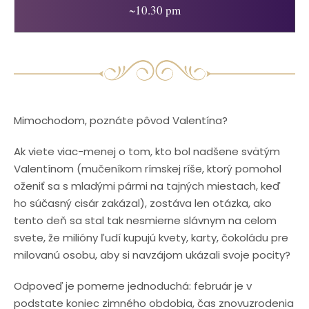
~10.30 pm
Mimochodom, poznáte pôvod Valentína?
Ak viete viac-menej o tom, kto bol nadšene svätým
Valentínom (mučeníkom rímskej ríše, ktorý pomohol
oženiť sa s mladými pármi na tajných miestach, keď
ho súčasný cisár zakázal), zostáva len otázka, ako
tento deň sa stal tak nesmierne slávnym na celom
svete, že milióny ľudí kupujú kvety, karty, čokoládu pre
milovanú osobu, aby si navzájom ukázali svoje pocity?
Odpoveď je pomerne jednoduchá: február je v
podstate koniec zimného obdobia, čas znovuzrodenia