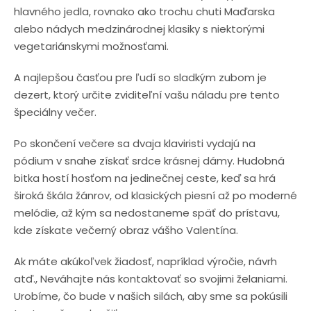
hlavného jedla, rovnako ako trochu chuti Maďarska
alebo nádych medzinárodnej klasiky s niektorými
vegetariánskymi možnosťami.
A najlepšou časťou pre ľudí so sladkým zubom je
dezert, ktorý určite zviditeľní vašu náladu pre tento
špeciálny večer.
Po skončení večere sa dvaja klaviristi vydajú na
pódium v ​​snahe získať srdce krásnej dámy. Hudobná
bitka hostí hosťom na jedinečnej ceste, keď sa hrá
široká škála žánrov, od klasických piesní až po moderné
melódie, až kým sa nedostaneme späť do prístavu,
kde získate večerný obraz vášho Valentína.
Ak máte akúkoľvek žiadosť, napríklad výročie, návrh
atď., Neváhajte nás kontaktovať so svojimi želaniami.
Urobíme, čo bude v našich silách, aby sme sa pokúsili