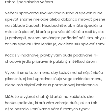
tohto špeciálneho večera.
Večeru sprevádza živá klavírna hudba a spevák bude
spievať známe melódie alebo dokonca milovať piesne
na základe žiadosti. Nezabudnite, ak máte špeciálnu
milostnú pieseň, ktorá je pre vás dôležitá a radi by ste
ju prekvapili, potom neváhajte požiadať náš tím, aby ju
za vás spieval. Ešte lepšie je, ak cítite silu spievať sami.
Počas 3-hodinovej plavby vám bude podávané 4-
chodové jedlo pripravené palubným šéfkuchárom.
Vytvorili sme toto menu, aby každý mohol nájsť niečo
pikantné, aj keď uprednostňuje vegetariánske menu,
alebo má akýkoľvek druh potravinovej intolerancie.
Môžete si vybrať chutný štartér na začiatok, ako
horúcu polievku, ktorá vám zahreje dušu, ak sa tak
ešte nestalo. Ponúkame vám 6 rôznych typov