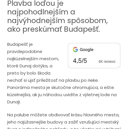
Plavba loďou je
najpohodlnejším a
najvýhodnejším spôsobom,
ako preskúmať Budapešť.
Budapešť je
pravdepodobne
najkúzelnejším mestom,
ktoré Dunaj dotýka, a
preto by bolo škoda
nechať si ujsť príležitosť na plavbu po rieke.
Panoráma mesta je skutočne ohromujúca, a ešte
kúzelnejšia, ak ju náhodou uvidíte z výletnej lode na
Dunaji.
Na palube môžete obdivovať krásu hlavného mesta,
jeho najúžasnejšie budovy a zažiť vzrušujúci mestský