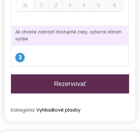
31
1
2
3
4
5
6
Ak chcete zobraziť dostupné časy, vyberte dátum
vyššie.
Rezervovať
Kategória:
Vyhliadkové plavby