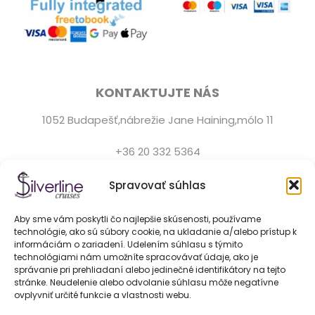
KONTAKTUJTE NÁS
1052 Budapešť,nábrežie Jane Haining,mólo 11
+36 20 332 5364
Zákaznícka podpora je k dispozícii denne od 9:0 do
Spravovať súhlas
22:00.
Aby sme vám poskytli čo najlepšie skúsenosti, používame
hello@silver-line.hu
technológie, ako sú súbory cookie, na ukladanie a/alebo prístup k
informáciám o zariadení. Udelením súhlasu s týmito
technológiami nám umožníte spracovávať údaje, ako je
Prenájom súkromnej lode
správanie pri prehliadaní alebo jedinečné identifikátory na tejto
stránke. Neudelenie alebo odvolanie súhlasu môže negatívne
ovplyvniť určité funkcie a vlastnosti webu.