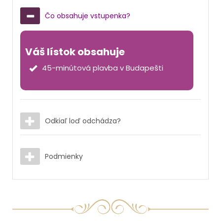
Čo obsahuje vstupenka?
Váš lístok obsahuje
45-minútová plavba v Budapešti
Odkiaľ loď odchádza?
Podmienky