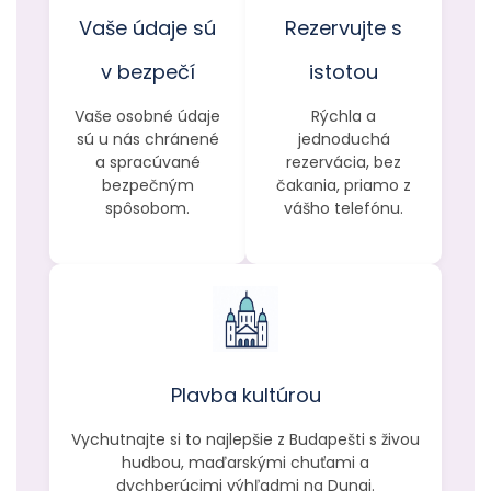
Vaše údaje sú
Rezervujte s
v bezpečí
istotou
Vaše osobné údaje
Rýchla a
sú u nás chránené
jednoduchá
a spracúvané
rezervácia, bez
bezpečným
čakania, priamo z
spôsobom.
vášho telefónu.
Plavba kultúrou
Vychutnajte si to najlepšie z Budapešti s živou
hudbou, maďarskými chuťami a
dychberúcimi výhľadmi na Dunaj.