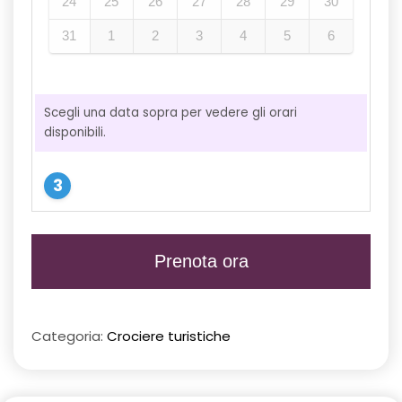
24
25
26
27
28
29
30
31
1
2
3
4
5
6
Scegli una data sopra per vedere gli orari
disponibili.
Prenota ora
Categoria:
Crociere turistiche