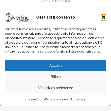
+36 20 332 5364
Il servizio clienti è disponibile tutti i giorni dalle 9:0 alle
Gestisci il consenso
22:00.
hello@silver-line.hu
Per offrire le migliori esperienze, utilizziamo tecnologie come i
cookie per memorizzare e/o accedere alle informazioni del
dispositivo. Prestare il consenso a queste tecnologie ci consentirà
Noleggio barca privata
di elaborare dati come il comportamento di navigazione o gli ID
univoci su questo sito. Non prestare o revocare il consenso può
influire negativamente su alcune funzionalità e caratteristiche.
GENERAL CONTRACT TERMS EFFECTIVE FROM 11.03.2025
Accetta
BLOG
CONTATTO
Rifiuta
Visualizza preferenze
© 2026. Silverline-Cruises kft.
Cookie Policy
Dichiarazione sulla Privacy