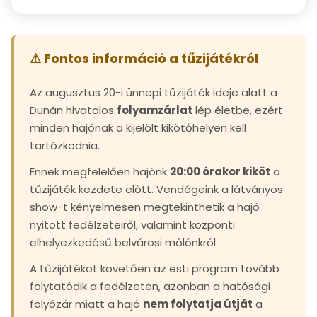
élő
zongora
műsorral
⚠ Fontos információ a tűzijátékról
mennyiség
Az augusztus 20-i ünnepi tűzijáték ideje alatt a
Dunán hivatalos
folyamzárlat
lép életbe, ezért
minden hajónak a kijelölt kikötőhelyen kell
tartózkodnia.
Ennek megfelelően hajónk
20:00 órakor kiköt
a
tűzijáték kezdete előtt. Vendégeink a látványos
show-t kényelmesen megtekinthetik a hajó
nyitott fedélzeteiről, valamint központi
elhelyezkedésű belvárosi mólónkról.
A tűzijátékot követően az esti program tovább
folytatódik a fedélzeten, azonban a hatósági
folyózár miatt a hajó
nem folytatja útját
a