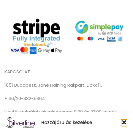
KAPCSOLAT
1051 Budapest, Jane Haining Rakpart, Dokk 11.
+ 36/20-332-5364
Ügyfélszolgálatunk mindennap 9:00 és 22:00 között
elérhető.
Hozzájárulás kezelése
hello@silver-line.hu