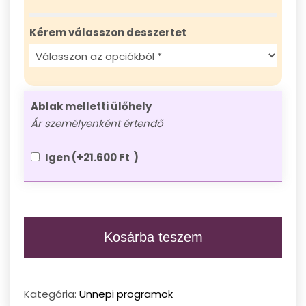
Kérem válasszon desszertet
Ablak melletti ülőhely
Ár személyenként értendő
Igen
(+
21.600
Ft
)
Tűzijáték
hajóról
Kosárba teszem
4
fogásos
gálavacsorával
Kategória:
Ünnepi programok
és