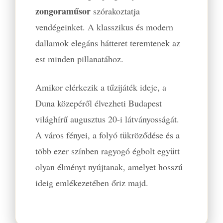
zongoraműsor
szórakoztatja
vendégeinket. A klasszikus és modern
dallamok elegáns hátteret teremtenek az
est minden pillanatához.
Amikor elérkezik a tűzijáték ideje, a
Duna közepéről élvezheti Budapest
világhírű augusztus 20-i látványosságát.
A város fényei, a folyó tükröződése és a
több ezer színben ragyogó égbolt együtt
olyan élményt nyújtanak, amelyet hosszú
ideig emlékezetében őriz majd.