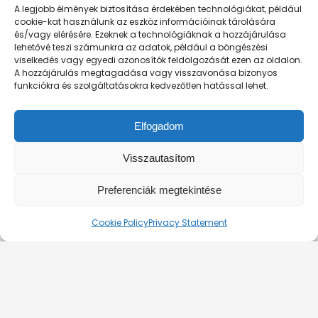
A legjobb élmények biztosítása érdekében technológiákat, például
cookie-kat használunk az eszköz információinak tárolására
és/vagy elérésére. Ezeknek a technológiáknak a hozzájárulása
lehetővé teszi számunkra az adatok, például a böngészési
ÜZLETSZABÁLYZAT, HATÁLYOS: 2025.03.11-TŐL
viselkedés vagy egyedi azonosítók feldolgozását ezen az oldalon.
FELHASZNÁLÁSI FELTÉTELEK
A hozzájárulás megtagadása vagy visszavonása bizonyos
funkciókra és szolgáltatásokra kedvezőtlen hatással lehet.
ADATKEZELÉSI TÁJÉKOZTATÓ
RÓLUNK
Elfogadom
KAPCSOLAT
PRIVÁT HAJÓBÉRLÉS
Visszautasítom
Preferenciák megtekintése
© 2026. Silverline-Cruises kft.
Cookie Policy
Privacy Statement