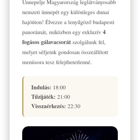
Ünnepelje Magyarország leglátványosabb
nemzeti ünnepét egy különleges dunai
hajóúton! Élvezze a lenyűgöző budapesti
4
panorámát, miközben egy exkluzív
fogásos gálavacsorát
szolgálunk fel,
melyet séfjeink gondosan összeállított
menüsora tesz felejthetetlenné.
Indulás:
18:00
Tűzijáték:
21:00
Visszaérkezés:
22:30