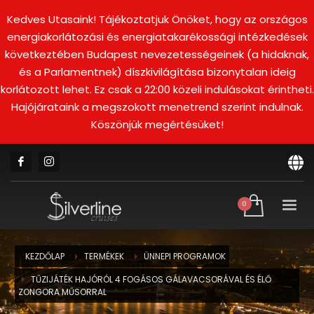
Kedves Utasaink! Tájékoztatjuk Önöket, hogy az országos
energiakorlátozási és energiatakarékossági intézkedések
következtében Budapest nevezetességeinek (a hidaknak,
és a Parlamentnek) díszkivilágítása bizonytalan ideig
korlátozott lehet. Ez csak a 22:00 közeli indulásokat érintheti.
Hajójárataink a megszokott menetrend szerint indulnak.
Köszönjük megértésüket!
KEZDŐLAP
TERMÉKEK
ÜNNEPI PROGRAMOK
TŰZIJÁTÉK HAJÓRÓL 4 FOGÁSOS GÁLAVACSORÁVAL ÉS ÉLŐ
ZONGORA MŰSORRAL