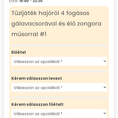
Ettől:
18:00
-
22:30
Tűzijáték hajóról 4 fogásos
gálavacsorával és élő zongora
műsorral #1
Előétel
Kérem válasszon levest
Kérem válasszon főételt