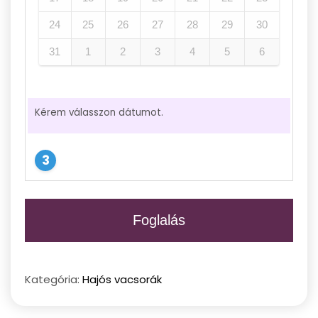
24
25
26
27
28
29
30
31
1
2
3
4
5
6
Kérem válasszon dátumot.
Foglalás
Kategória:
Hajós vacsorák