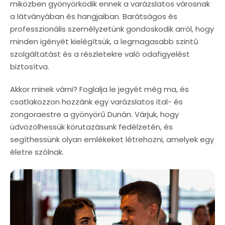
miközben gyönyörködik ennek a varázslatos városnak
a látványában és hangjaiban. Barátságos és
professzionális személyzetünk gondoskodik arról, hogy
minden igényét kielégítsük, a legmagasabb szintű
szolgáltatást és a részletekre való odafigyelést
biztosítva.
Akkor minek várni? Foglalja le jegyét még ma, és
csatlakozzon hozzánk egy varázslatos ital- és
zongoraestre a gyönyörű Dunán. Várjuk, hogy
üdvözölhessük körutazásunk fedélzetén, és
segíthessünk olyan emlékeket létrehozni, amelyek egy
életre szólnak.