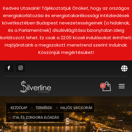
Kedves Utasaink! Tájékoztatjuk Önöket, hogy az országos
energiakorlátozási és energiatakarékossági intézkedések
következtében Budapest nevezetességeinek (a hidaknak,
és a Parlamentnek) díszkivilágítása bizonytalan ideig
korlátozott lehet. Ez csak a 22:00 közeli indulásokat érintheti.
Hajójárataink a megszokott menetrend szerint indulnak.
Köszönjük megértésüket!
KEZDŐLAP
TERMÉKEK
HAJÓS VACSORÁK
ITAL ÉS ZONGORA ELŐADÁS