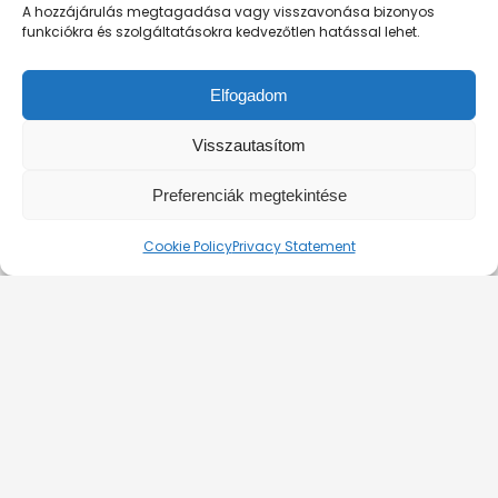
FELHASZNÁLÁSI FELTÉTELEK
A hozzájárulás megtagadása vagy visszavonása bizonyos
funkciókra és szolgáltatásokra kedvezőtlen hatással lehet.
ADATKEZELÉSI TÁJÉKOZTATÓ
RÓLUNK
Elfogadom
KAPCSOLAT
PRIVÁT HAJÓBÉRLÉS
Visszautasítom
Preferenciák megtekintése
© 2026. Silverline-Cruises kft.
Cookie Policy
Privacy Statement