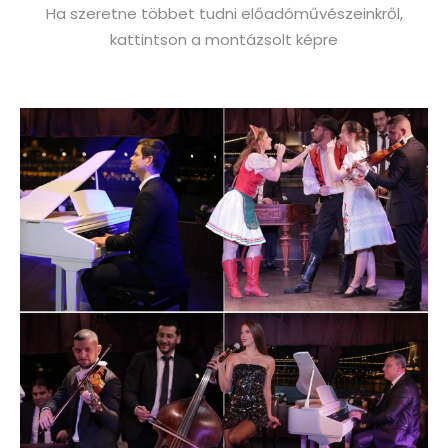
Ha szeretne többet tudni előadóművészeinkről,
kattintson a montázsolt képre