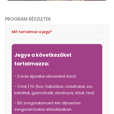
PROGRAM RÉSZLETEK
Mit tartalmaz a jegy?
Jegye a következőket
tartalmazza:
-
2 órás
éjszakai városnéző körút
- 3 ital / fő
(bor, habzóbor, röviditalok, sör,
koktélok, gyümölcslé, ásványvíz, kávé, tea)
- Élő zongorakoncert két díjnyertes
zongoraművész előadásában