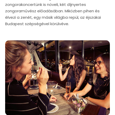
zongorakoncertünk is növeli, két díjnyertes
zongoraművész előadásában. Miközben pihen és
élvezi a zenét, egy másik világba repül, az éjszakai
Budapest szépségével körülvéve.