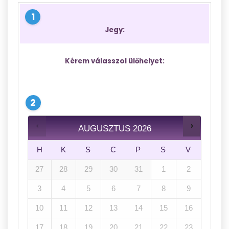
Jegy:
Kérem válasszol ülőhelyet:
AUGUSZTUS
2026
H
K
S
C
P
S
V
27
28
29
30
31
1
2
3
4
5
6
7
8
9
10
11
12
13
14
15
16
17
18
19
20
21
22
23