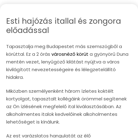
Esti hajózás itallal és zongora
előadással
Tapasztalja meg Budapestet más szemszögből a
körúttal. Ez a 2 órás
városnéző körút
a gyönyörű Duna
mentén vezet, lenyűgöző kilátást nyújtva a város
kivilágított nevezetességeire és lélegzetelállító
hidakra.
Miközben személyenként három ízletes koktélt
kortyolgat, tapasztalt kollégáink örömmel segítenek
az Ön ízlésének megfelelő ital kiválasztásában. Az
alkoholmentes italok kedvelőinek alkoholmentes
lehetőséget is kínálunk.
Az est varázslatos hangulatát az élő