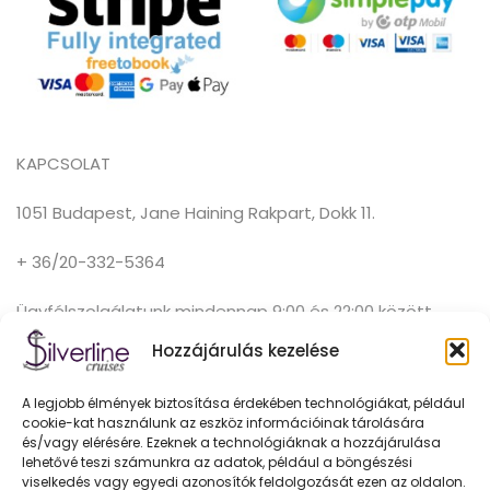
KAPCSOLAT
1051 Budapest, Jane Haining Rakpart, Dokk 11.
+ 36/20-332-5364
Ügyfélszolgálatunk mindennap 9:00 és 22:00 között
elérhető.
Hozzájárulás kezelése
hello@silver-line.hu
A legjobb élmények biztosítása érdekében technológiákat, például
cookie-kat használunk az eszköz információinak tárolására
és/vagy elérésére. Ezeknek a technológiáknak a hozzájárulása
lehetővé teszi számunkra az adatok, például a böngészési
ÜZLETSZABÁLYZAT, HATÁLYOS: 2025.03.11-TŐL
viselkedés vagy egyedi azonosítók feldolgozását ezen az oldalon.